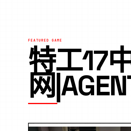
FEATURED GAME
特工17
网|AGEN