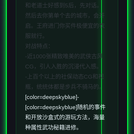
和老道士好感到5后，先对话。
然后去你第单个去的城市，会开
启。王府进门你买件极便宜的衣
服就行。
对战特点：
-近1000张精致唯美的武侠古风
CG，引人入胜的沉浸代入感。
-上百个以上的社保动态CG和视
瓶，统统体都是步兵不骑马的。
[color=deepskyblue]-
[color=deepskyblue]随机的事件
和开放沙盒式的游玩方法，海量
种属性武功秘籍进修。