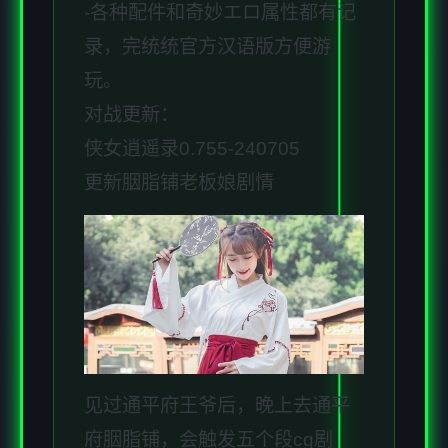
-各种配件和奇妙エロ属性都有记
录，完统统官方汉语版方便游
玩。
对战更新：
侠女逍遥录0.755-240705
更新胭脂铺老板娘剧情
见过通平府王爷后，晚上去通平
府胭脂铺，会触发五个段cg剧