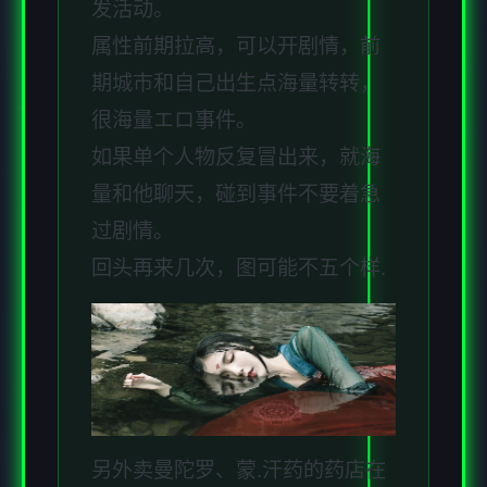
发活动。
属性前期拉高，可以开剧情，前
期城市和自己出生点海量转转，
很海量エロ事件。
如果单个人物反复冒出来，就海
量和他聊天，碰到事件不要着急
过剧情。
回头再来几次，图可能不五个样.
另外卖曼陀罗、蒙.汗药的药店在