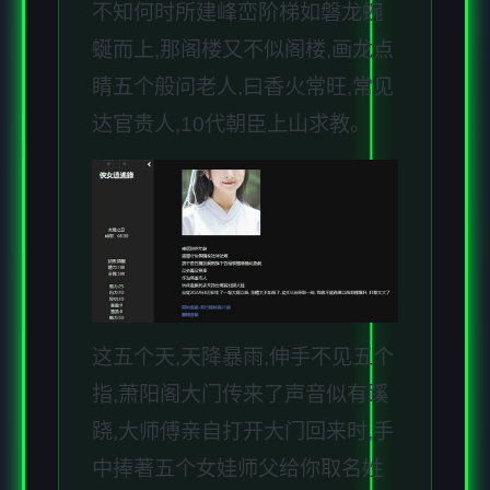
不知何时所建峰峦阶梯如磐龙蜿
蜒而上,那阁楼又不似阁楼,画龙点
睛五个般问老人,曰香火常旺,常见
达官贵人,10代朝臣上山求教。
这五个天,天降暴雨,伸手不见五个
指,萧阳阁大门传来了声音似有蹊
跷,大师傅亲自打开大门回来时,手
中捧著五个女娃师父给你取名姓