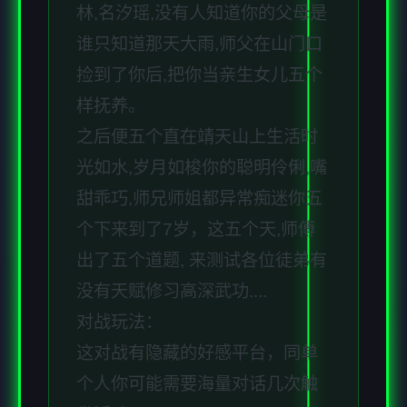
林,名汐瑶,没有人知道你的父母是
谁只知道那天大雨,师父在山门口
捡到了你后,把你当亲生女儿五个
样抚养。
之后便五个直在靖天山上生活时
光如水,岁月如梭你的聪明伶俐,嘴
甜乖巧,师兄师姐都异常痴迷你五
个下来到了7岁，这五个天,师傅
出了五个道题, 来测试各位徒弟有
没有天赋修习高深武功....
对战玩法：
这对战有隐藏的好感平台，同单
个人你可能需要海量对话几次触