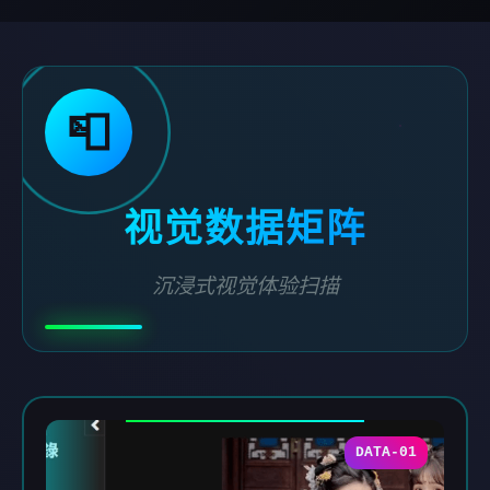
📮
视觉数据矩阵
沉浸式视觉体验扫描
DATA-01