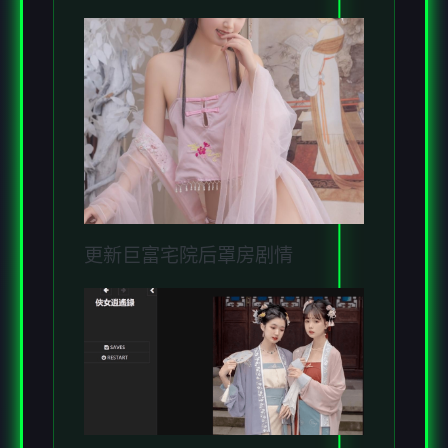
更新巨富宅院后罩房剧情