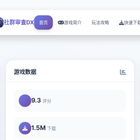
社群审查DX
首页
游戏简介
玩法攻略
快速下
游戏数据
9.3
评分
1.5M
下载