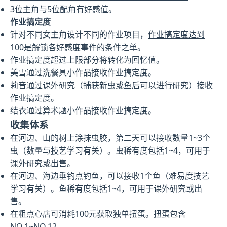
3位主角与5位配角有好感值。
作业搞定度
针对不同女主角设计不同的作业项目，
作业搞定度达到
100是解锁各好感度事件的条件之单。
作业搞定度超过上限部分将转化为回忆值。
美雪通过洗餐具小作品接收作业搞定度。
莉音通过课外研究（捕获新虫或鱼后可以进行研究）接收
作业搞定度。
结衣通过算术题小作品接收作业搞定度。
收集体系
在河边、山的树上涂抹虫胶，第二天可以接收数量1~3个
虫（数量与技艺学习有关）。虫稀有度包括1~4，可用于
课外研究或出售。
在河边、海边垂钓点钓鱼，可以接收1个鱼（难易度技艺
学习有关）。鱼稀有度包括1~4，可用于课外研究或出
售。
在粗点心店可消耗100元获取独单扭蛋。扭蛋包含
NO.1~NO.12