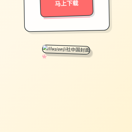
马上下载
✧
♡
★
♥