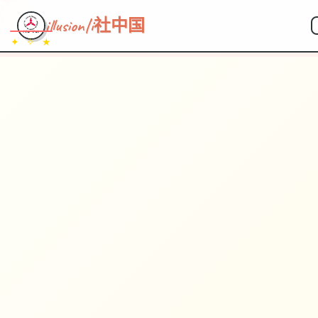
illusion|i社中国
✦ ✧ ★