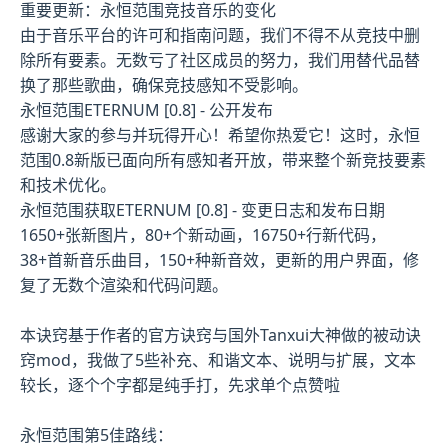
重要更新：永恒范围竞技音乐的变化
由于音乐平台的许可和指南问题，我们不得不从竞技中删
除所有要素。无数亏了社区成员的努力，我们用替代品替
换了那些歌曲，确保竞技感知不受影响。
永恒范围ETERNUM [0.8] - 公开发布
感谢大家的参与并玩得开心！希望你热爱它！这时，永恒
范围0.8新版已面向所有感知者开放，带来整个新竞技要素
和技术优化。
永恒范围获取ETERNUM [0.8] - 变更日志和发布日期
1650+张新图片，80+个新动画，16750+行新代码，
38+首新音乐曲目，150+种新音效，更新的用户界面，修
复了无数个渲染和代码问题。
本诀窍基于作者的官方诀窍与国外Tanxui大神做的被动诀
窍mod，我做了5些补充、和谐文本、说明与扩展，文本
较长，逐个个字都是纯手打，先求单个点赞啦
永恒范围第5佳路线：