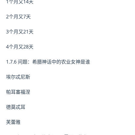
1个月又14天
2个月又7天
3个月又21天
4个月又28天
1.7.6 问题：希腊神话中的农业女神是谁
埃尔忒尼斯
帕耳塞福涅
德莫忒耳
芙蕾雅