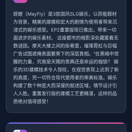
蜉蝣（MayFly）是3款国风SLG娱乐，以异能题材
为背景，精美的建模和宏大的剧情为使用者带来沉
浸式的娱乐感受。EP2重置版现已推出，带来一切
面进步的娱乐素材。 这座都市的暗影深处藏匿着无
数谜团。摩天大楼之间的街巷里，璀璨霓虹与巨幅
广告试图遮掩表面繁荣下的深层真相。"在黑暗中觉
醒的力量，究竟是天赐的恩典还是命运的枷锁？ 娱
乐的3D建模技术令人惊叹，在视觉表现上达到了新
的高度，完一切符合现代使用者的审美标准。娱乐
构建了数个种庞大而深邃的叙述区域，情节设计引
人入胜。重置发行版的建模工艺更精湛，这样的品
质绝对值得感受！