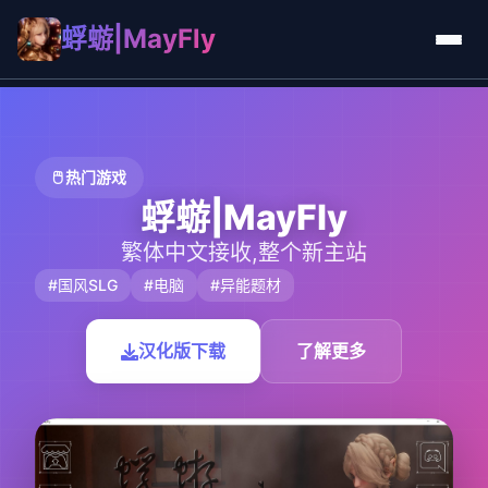
蜉蝣|MayFly
🖱️ 热门游戏
蜉蝣|MayFly
繁体中文接收,整个新主站
#国风SLG
#电脑
#异能题材
汉化版下载
了解更多