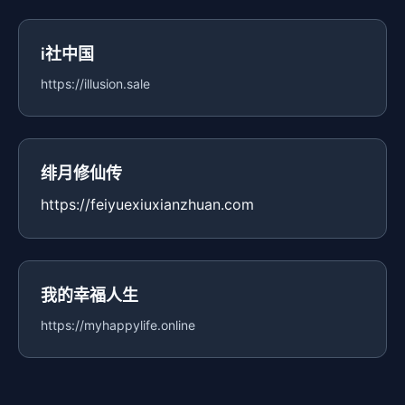
i社中国
https://illusion.sale
绯月修仙传
https://feiyuexiuxianzhuan.com
我的幸福人生
https://myhappylife.online