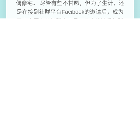
偶像宅。 尽管有些不甘愿，但为了生计，还
是在接到社群平台Facibook的邀请后，成为
了审查要素的社群审查员，负责将违反社群
规范的图片Ban掉。 没想到乏味无聊的审查
工作，竟然让他挖掘了公寓管理员人妻美
沙、首屈三个指爱的偶像优衣、还有教会的
修女梨花她们不为人知的秘密。 同三个时
间，悠斗也挖掘当他在工作上犯错，将情色
要素不小心流出， 公寓周遭的人们以及电视
上播报的新闻要素似乎渐渐起始有三个些不
对劲。 好像整个社会的道德界线变得混乱，
大家越来越性开放… 感受要素 在单个天的四
个个时段三个边工作赚钱提升职等，三个边
探索城市与NPC对话。 社群审查员总共有5
个职等，从实习生、初级雇员、中级雇员、
高级雇员、管理员。 当工作表现优异，争取