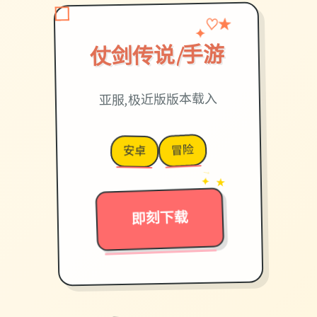
♡
✦
★
仗剑传说|手游
亚服,极近版版本载入
冒险
安卓
→
✦ ★
即刻下载