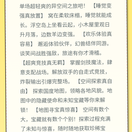
单场超轻爽的异空间之旅吧！ 【睡觉变
强真放置】 窝在柔软床榻，睡觉就能成
长。浮空岛上坐看云起，小木屋里观日
升月落，边数羊边变强。 【欢乐体验真
容易】 邂逅体验伙伴，幻兽结伴同游。
谈笑间战胜强敌，旅途有你才滑稽。
【超爽竞技真无羁】 掌握剑技魔法，肆
意支配战场。解放双手的自走式竞技，
炸裂输出引爆完整场。 【空间探索真自
由】 探索国度地图，领略各地风貌。地
图中的隐藏使命和未知宝藏等你来解
锁！ 【地图寻宝真惊喜】 空间有数个
大，宝藏就有数个个别！探索过程充满
了未知与惊喜，随时随地获取珍稀宝