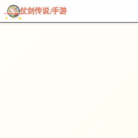
~~~
★
♡
✦
✧
♥
~
→
↗
仗剑传说|手游
✦ ✧ ★