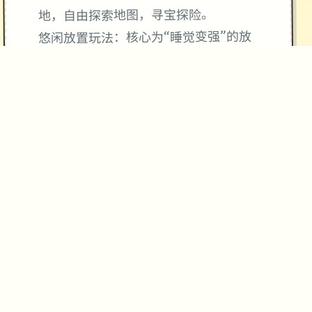
地，自由探索地图，寻宝探险。
悠闲放置玩法：核心为“睡觉变强”的放
置养成机制，让操作者可以悠闲成长。
自由探索与社交：历练采用竖屏2D探索
模式，包含隐藏活动、未知宝藏和丰富
的天地地图。
无羁比拼与法术搭配：采用解放双手的
自走式比拼，支持百变法术搭配和随心
转职。
伙伴与幻兽：操作者可以邂逅各种伙
伴，与幻兽结伴同游，并肩难题诡异的
圣兽。
历练背景：
历练由厦门雷霆网络科技股份有限公司