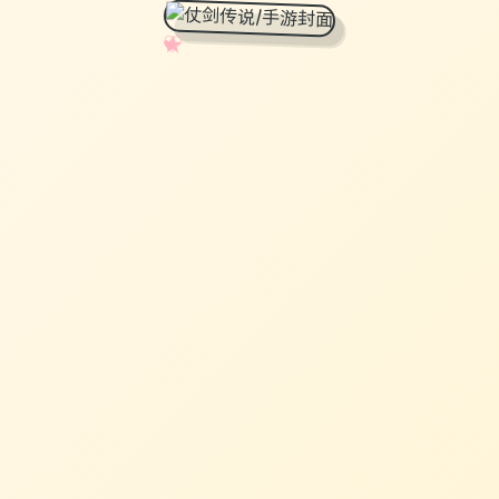
✧
♡
★
♥