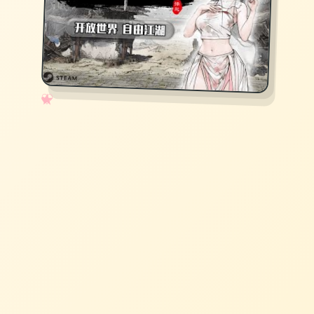
✧
♡
★
♥