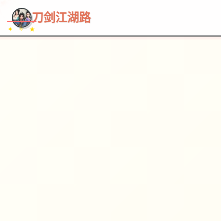
~~~
★
♡
✦
✧
♥
~
→
↗
刀剑江湖路
✦ ✧ ★