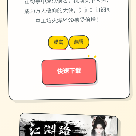
在纷争中成就侠名，搅动天下大势，
成为万人敬仰的大侠。》》》订阅创
意工坊火爆MOD感受倍增！
劇情
豐富
✦ ★
→
快速下载