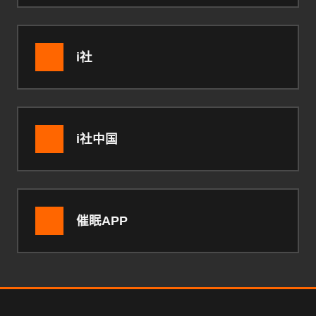
i社
i社中国
催眠APP