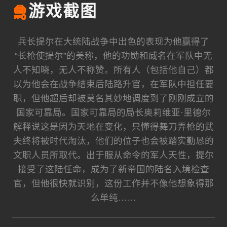
🛅
游戏截图
兵长提尔在大统陆战争中出色的表现为他赢得了
“长枪使提尔”的美称，他的功勋和威名在军队中无
人不知晓，无人不称赞。所有人（包括他自己）都
以为他会在战争结束后陆路升官，在军队中担任要
职，但他超后却被莫名其妙地调度到了刚刚成立的
国家可靠局。国家可靠局的局长奥莉维亚·里德尔
解释说这是因为天地在变化，只懂得舞刀弄枪的武
夫终将被时代淘汰，他们的位子也会被踏实勤恳的
文职人员所取代。出于服从命令的军人天性，提尔
接受了这陆任命，成为了新帝国的陆名入境检查
官，但他很快就识别，这份工作并不像他想象得那
么单纯……