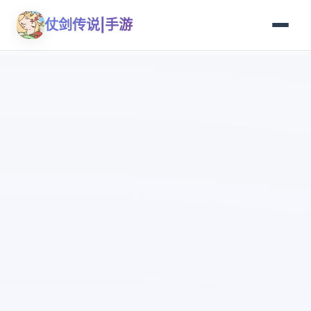
仗剑传说|手游