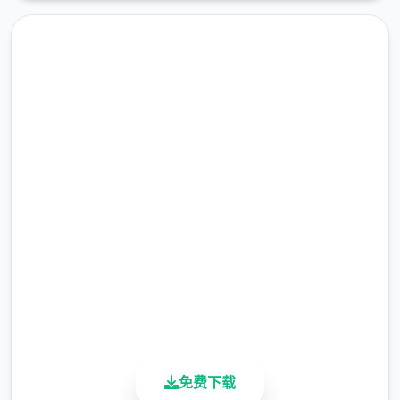
高速下载 女神v0.15赞助 AI版
完整版游戏，免费体验
2.3M+
总下载量
4.9/5
用户评分
900K+
活跃用户
免费下载