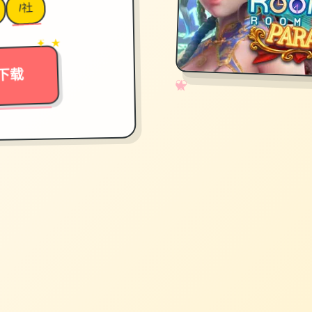
I社
→
✦ ★
下载
✧
♡
★
♥