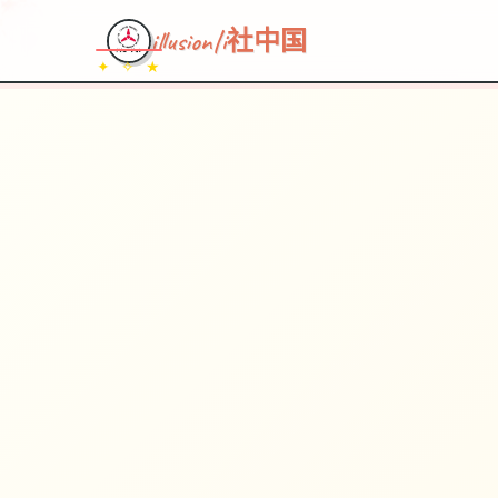
illusion|i社中国
✦ ✧ ★