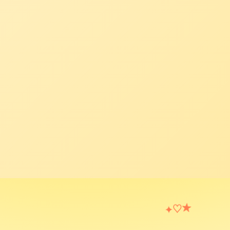
♡
★
✦