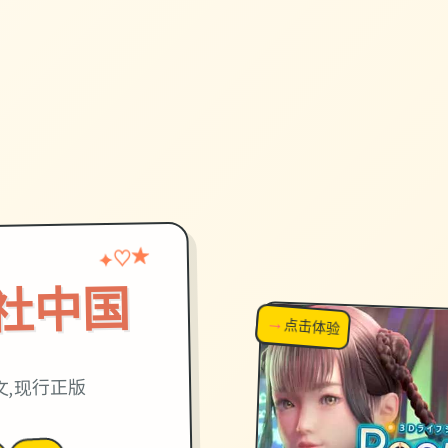
♡
★
✦
on|i社中国
→
↗
点击体验
超棒！
文,现行正版