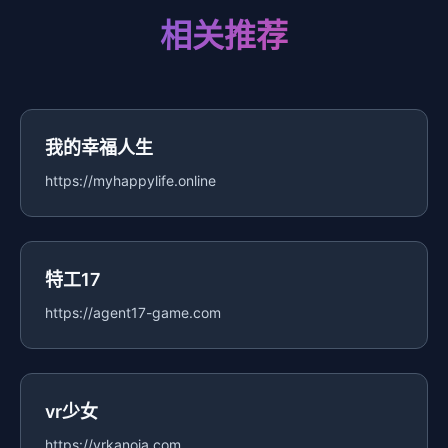
相关推荐
我的幸福人生
https://myhappylife.online
特工17
https://agent17-game.com
vr少女
https://vrkanoja.com