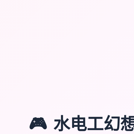
🎮
水电工幻