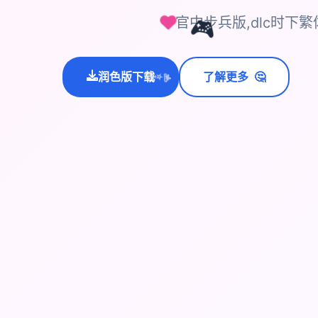
官中步兵版,dlc时下
🎮
🤔
润色版下载
了解更多
💫
✨
⭐