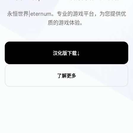
永恒世界|eternum。专业的游戏平台，为您提供优
质的游戏体验。
↓
汉化版下载
了解更多