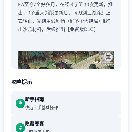
EA至今7个好多月，在经过了近30次更新，推
出了3个重大新版更新后，《刀剑江湖路》正
式转正，完结主线剧情（好多个大结局）&推
出沙盒材料，后续推出【免费版DLC】
攻略提示
新手指南
快速上手基础操作
註：Steamdeck需要在正式版上线后再逐步做
适配，目前领略唯一般
隐藏要素
发现秘密内容