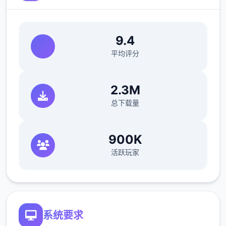
其他重要玩法：武林大会、随机事件、生活、
钓鱼、青楼、赌坊、地牢、捕快、杀手等
9.4
平均评分
【后续更新计划】
2.3M
后续重点更新：逐步增添&完善沙盒材料以及
总下载量
机制、更新创意工坊2.0、更新免费版DLC等
900K
活跃玩家
从江湖中的无名之辈伊始，以微末之身，于诡
谲的江湖纷争中成就侠名，搅动天下大势。
——百万字的原创武侠剧情，主线好多个大结
局，沈浸式领略江湖恩怨情仇
系统要求