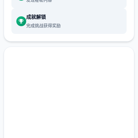
【正式版】材料包括：
成就解锁
完成挑战获得奖励
主线&支线：15个大地图（5个门派）以及其他
小地图，百万＋剧情文案
点击下载 刀剑江湖路
完整版游戏，免费体验
2.3M+
总下载量
武学：10余种兵器，数10套武学/轻功/内功、
4.9/5
武学混用、神功、叁才书平台、天赋等
用户评分