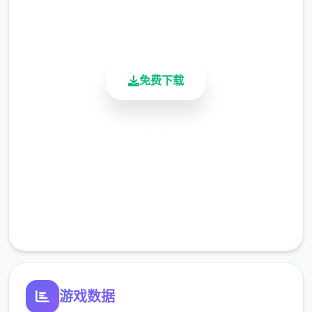
900K+
活跃用户
免费下载
安全下载
高速安装
完全免费
帮派玩法：自建帮派、帮派战争、吞并帮派、
收服帮派等
客服支持
NPC互动：同伴、仇家、家仆、生育等
游戏数据