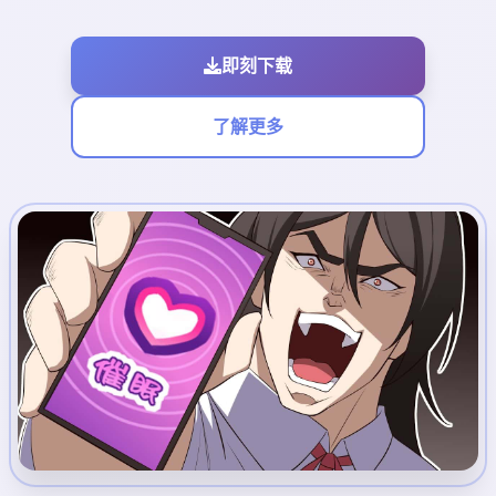
即刻下载
了解更多