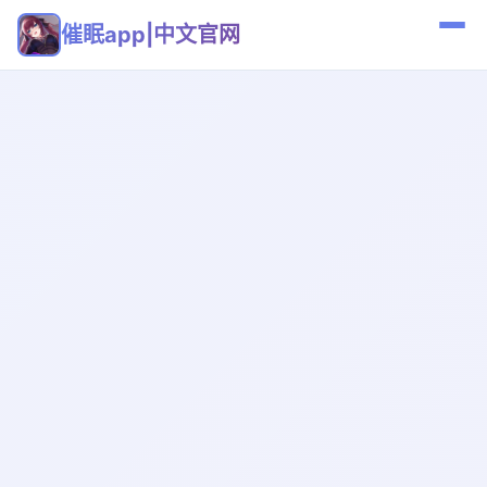
催眠app|中文官网