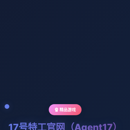
🔏 精品游戏
17号特工官网（Agent17）