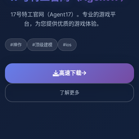
17号特工官网（Agent17）。专业的游戏平
台，为您提供优质的游戏体验。
#神作
#顶级建模
#ios
高速下载
了解更多