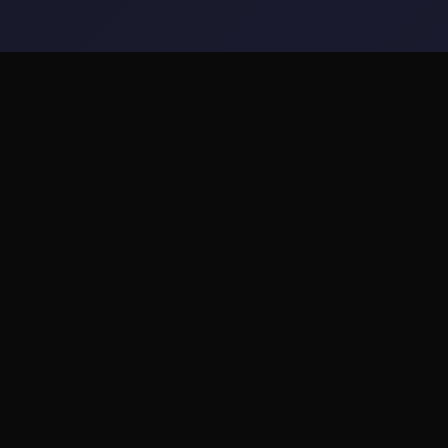
📆 游戏简介
游戏特色
帝国入境所。专业的游戏平台，为您提供优质的游
戏体验。