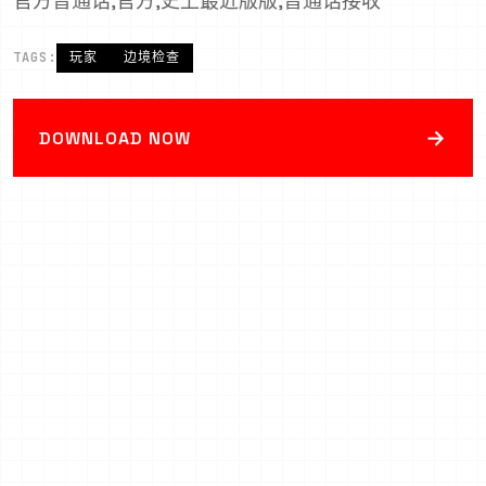
官方普通话,官方,史上最近版版,普通话接收
TAGS:
玩家
边境检查
→
DOWNLOAD NOW