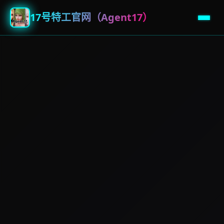
17号特工官网（Agent17）