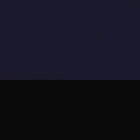
🎺 玩法介绍