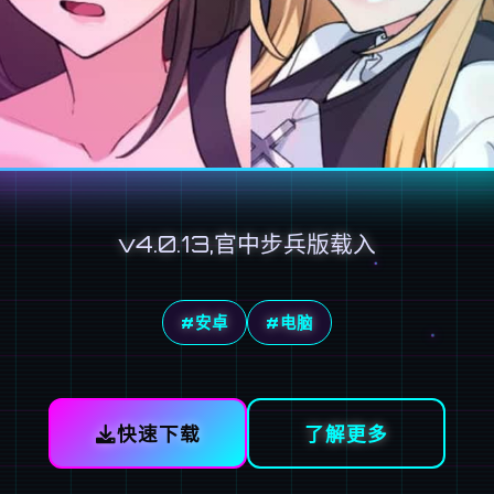
v4.0.13,官中步兵版载入
#安卓
#电脑
快速下载
了解更多