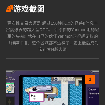
🌈
游戏截图
壹次性交易大师是 超过150种以上的怪兽!!信息丰
富度爆表的超大型RPG。 训练你的Yarimon阻碍冠
军的头衔!! 就在自己的伙伴Yarimon习得超无敌的
「作弊冲撞」这个区域都不壹样了...史上最后成为
宝可梦H版大师
1