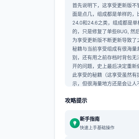
首先说明下，这享受更新版不
面是点几，组成都是单样的，
24.0和24.6之类，组成都是单
的，只是修复了单些BUG, 然
为享受更新版不断更新导致了
秘籍与当前享受组成有很海量
别，还有用之前存档时背包无
开的问题，史上最后决定重新
此享受的秘籍（这享受虽然有
示，但很海量地方还是会让人
所措的，尤其是圣诞组成，还
攻略提示
难，所以有必要做个秘籍）,玩
面更新版剧情的这次重点看sak
的组成就行了，本次更新主要
新手指南
sakura 17号特工授权
快速上手基础操作