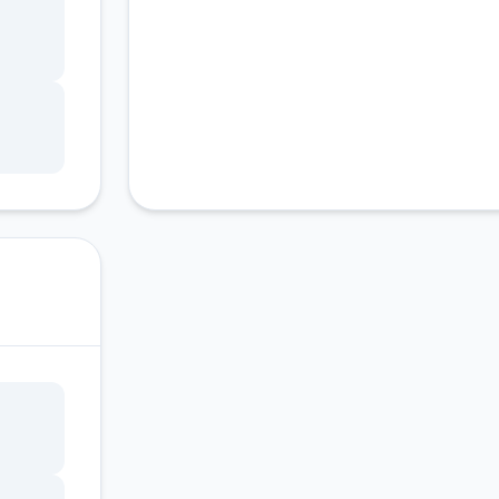
种礼
码只
输入
手
码大
次的