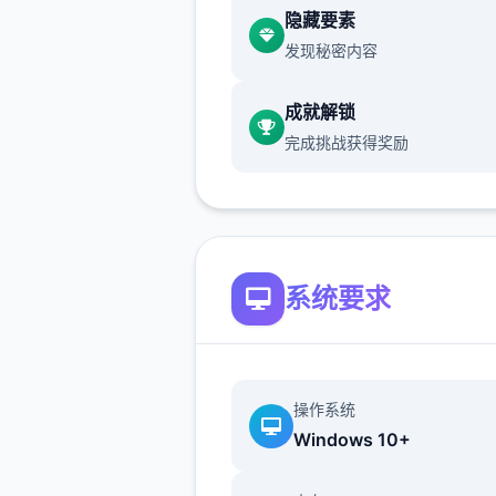
隐藏要素
发现秘密内容
那么展开吧：
成就解锁
完成挑战获得奖励
系统要求
首先进享受剧情后先输入各
包码，切记前面4个回报礼包
能选其单（当然选50刀...），
操作系统
礼包码的方法是打开背包，点
Windows 10+
机，然后输入号码就行（礼包
海量数人应该都有，我会把这