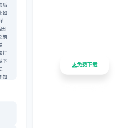
管后
网（Agent17）
比如
完整版游戏，免费体验
样
后因
2.3M+
4.9/5
900K+
之前
总下载量
用户评分
活跃用户
差
法打
做下
免费下载
提
不知
挺
安全下载
高速安装
完全免费
过前
ura
客服支持
是