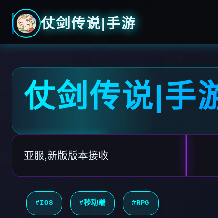
仗剑传说|手游
仗剑传说|手
亚服,新版版本接收
#IOS
#移动端
#RPG