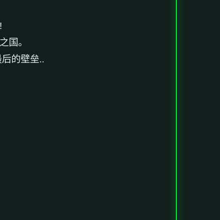
!
煌之国。
后的壁垒..