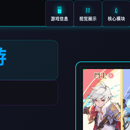
🖥️
⛓️
💉
游戏信息
视觉展示
核心模块
游