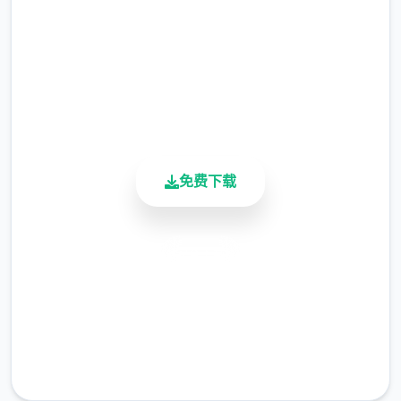
2.3M+
※注意
：暂无毛发再生功能，若需恢复原状，
总下载量
请删除SavedImage文件夹
4.9/5
用户评分
其他注意事项
900K+
活跃用户
与前作相比，当前迭代版运行可能较卡顿，正
式版将进行优化
免费下载
可历练至t教等级30
开放场景：走廊、教室、校舍后、保健室
安全下载
洗脑模式支持催眠和束缚玩法
高速安装
参数未调整，个体可能容易起飞
完全免费
客服支持