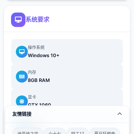
画给予丰富样反馈
相较于前作《用洗脑APP对高傲大小姐为所欲
系统要求
为的模拟软件》，本作合计面进步！
新增语、换装等环境及追加姿势，自由度大幅
操作系统
提升！t教环境
Windows 10+
可在无人的走廊、教学楼后、体育仓库等各种
场景中进行调教（目前开发中）
内存
8GB RAM
洗脑后，可以随意掉落衣服、让其穿上漏风的
装扮，并用玩具、手自由玩
显卡
GTX 1060
t教结束后会清除期间的记忆，t教环节终止。
即使记忆被消除，随着逐渐被开发，对方的态
友情链接
度也会逐渐改变
存储空间
50GB
迪亚纳之宝
小十七
特工17
夏日狂想曲