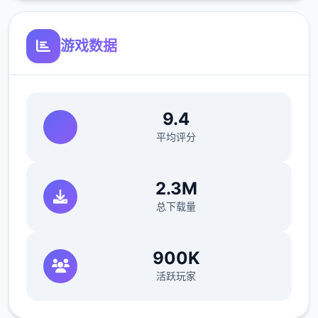
游戏数据
反馈与问题报告请通过Discord服务器提交
9.4
（正式版发布前仅限支援者访问,自由度
平均评分
MAX！
无与伦比近在漫画或CG合集中常见的“催眠
2.3M
APP公寓”，难道你不想试试看吗…
总下载量
这款软件高度还原了使用催眠APP进行t教的真
实历练，是独家沉浸式模拟软件！并非固定流
900K
程的被动观赏，而是让你化身主角，随心所欲
活跃玩家
地t教女孩！
根据不同玩法，女主角会通过丰富的台词和动