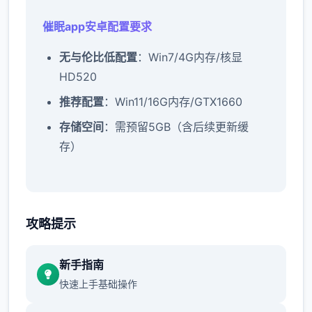
催眠app安卓配置要求
​无与伦比低配置​
​：Win7/4G内存/核显
HD520
​推荐配置​
​：Win11/16G内存/GTX1660
​存储空间​
​：需预留5GB（含后续更新缓
存）
催眠app经验：
攻略提示
新增chuang戏功能
新手指南
这时可以进行床戏教学了
快速上手基础操作
体育仓库和保健室均可触发chuang戏，但目