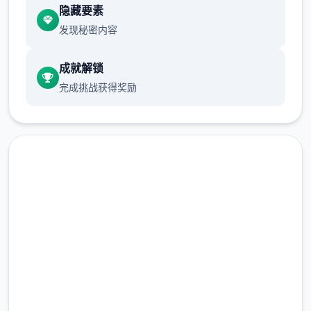
前体育仓库尚未实装
隐藏要素
发现秘密内容
保健室原本计划在特定时机解锁，但为方便进
成就解锁
度报告版历练，现调整为个体等级≥10时开放
完成挑战获得奖励
新增毛剃除功能
这时可以用剃刀自由修剪毛形状
该功能其实早已开发达成，但因未添加到UI
中，此前无法在正式软件中使用。
润色版下载 催眠app|中文官
由于剃刀加入物品栏会导致道具过丰富，目前
暂需通过涂鸦功能面板使用（未来可能调整）
网
涂鸦功能原计划高等级解锁，但进度报告版中
完整版游戏，免费体验
等级≥20即可使用