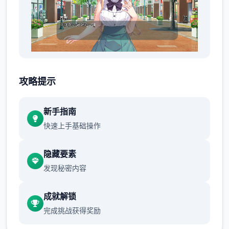
明明瞒着老爷交往，现今还同居。
攻略提示
新手指南
快速上手基础操作
隐藏要素
发现秘密内容
想是这么想，但同居可以不用顾虑外人眼光亲
成就解锁
热，绝无仅有终我没能抵挡诱惑。
完成挑战获得奖励