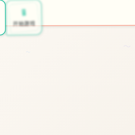
🖥️
○
开始游戏
～
～