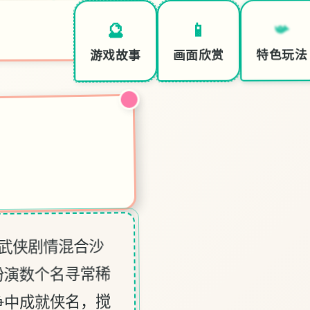
📯
📱
🔮
特色玩法
画面欣赏
游戏故事
统武侠剧情混合沙
扮演数个名寻常稀
争中成就侠名，搅