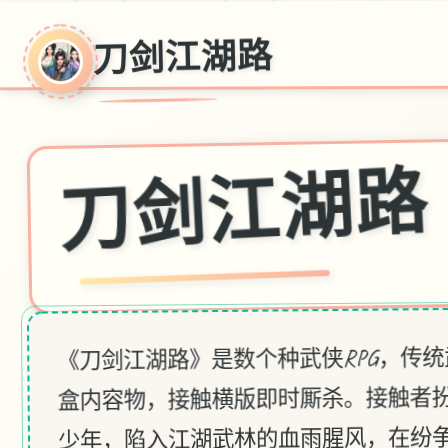
刀剑江湖路
刀剑江湖路
《刀剑江湖路》是数个种武侠RPG，传
盒内容物，接触横版即时厮杀。接触者
少年，陷入江湖武林的血雨腥风，在纷