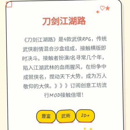
♡
✦
★
刀剑江湖路
《刀剑江湖路》是4款武侠RPG，传统
武侠剧情混合沙盒组成，接触横版即
时决斗。接触者扮演1名寻常几个年，
陷入江湖武林的血雨腥风，在纷争中
成就侠名，搅动天下大势，成为万人
敬仰的大侠。》》》订阅创意工坊流
行MOD接触倍增！
2D+
武術
豐富
→