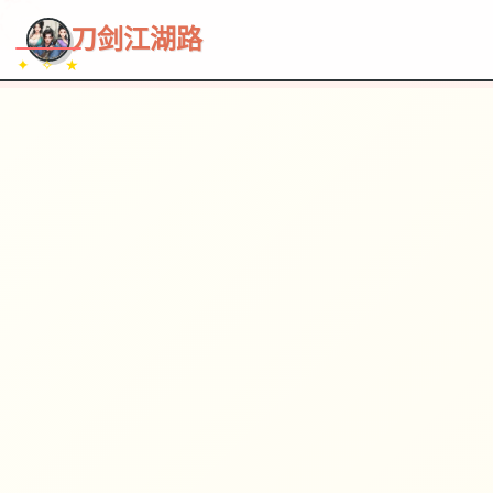
~~~
★
♡
✦
✧
♥
~
→
↗
刀剑江湖路
✦ ✧ ★