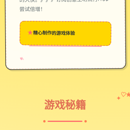
的大侠。》》》订阅创意工坊流行MOD
尝试倍增！
★
精心制作的游戏体验
→
✧
♥
♡
✦
游戏秘籍