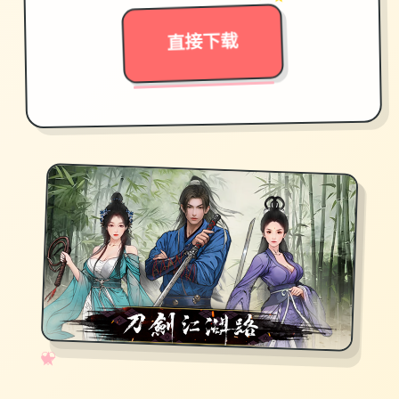
✦ ★
直接下载
✧
♡
★
♥