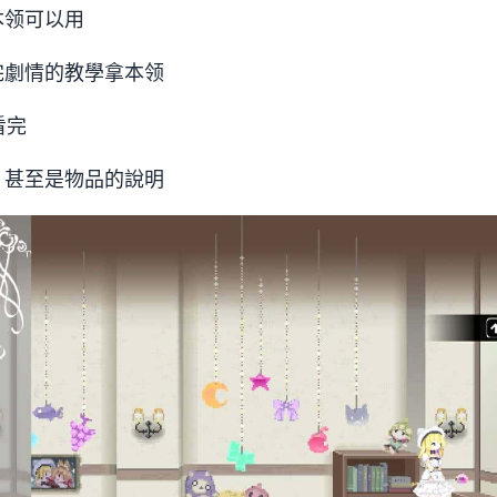
本领可以用
完劇情的教學拿本领
看完
，甚至是物品的說明