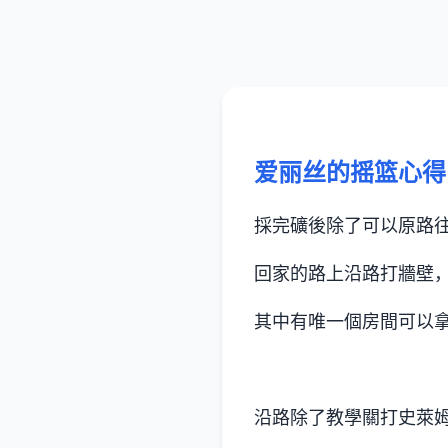
爱丽丝的摇篮心得
採完礦後除了可以原路
回家的路上沿路打牆壁
其中有唯一個房間可以
沿路除了教學關打史萊