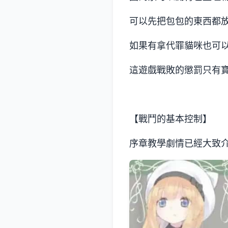
可以先把包包的東西都
如果有拿代罪貓咪也可
這遊戲戰敗的懲罰只有
【戰鬥的基本控制】
序章教學劇情已經大致