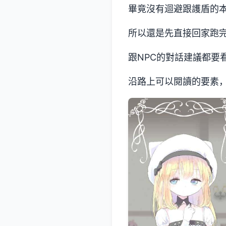
畢竟沒有迴避跟護盾的
所以還是先直接回家跑
跟NPC的對話建議都要
沿路上可以閱讀的要素