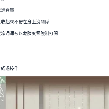
放進倉庫
以收起來不帶在身上沒關係
寶箱通通被以危險度零強制打開
介紹過操作