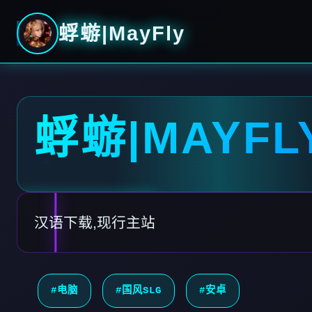
蜉蝣|MayFly
蜉蝣|MAYFL
汉语下载,现行主站
#电脑
#国风SLG
#安卓