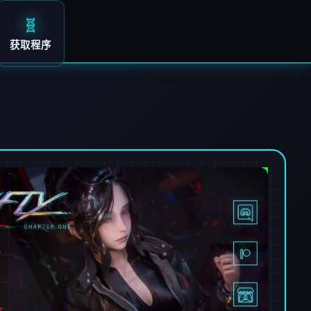
🧬
获取程序