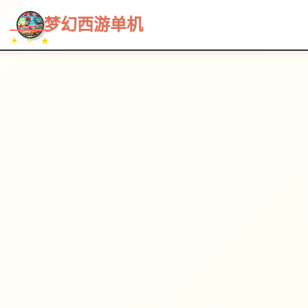
~~~
★
♡
✦
✧
♥
~
→
↗
梦幻西游单机
✦ ✧ ★