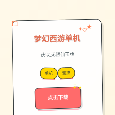
♡
✦
★
梦幻西游单机
获取,无限仙玉版
竞技
单机
→
✦ ★
点击下载