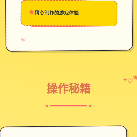
★
精心制作的游戏体验
→
✧
♥
♡
✦
操作秘籍