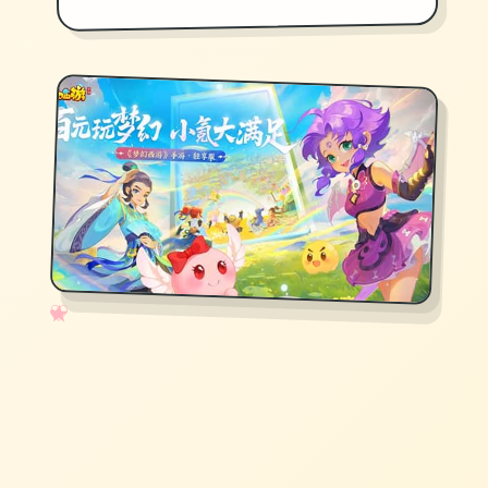
✧
♡
★
♥