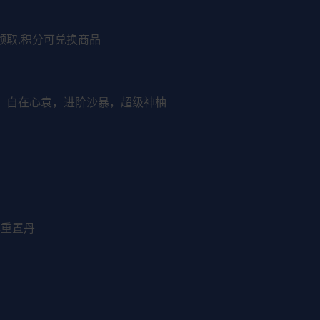
领取.积分可兑换商品
镰，自在心袁，进阶沙暴，超级神柚
本重置丹