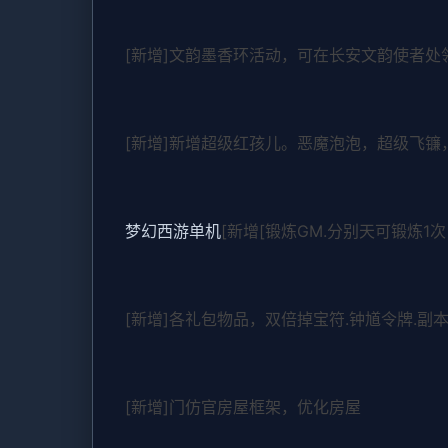
[新增]文韵墨香环活动，可在长安文韵使者处
[新增]新增超级红孩儿。恶魔泡泡，超级飞
梦幻西游单机
[新增[锻炼GM.分别天可锻炼1次
[新增]各礼包物品，双倍掉宝符.钟馗令牌.副
[新增]门仿官房屋框架，优化房屋