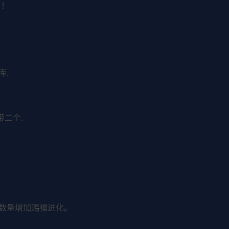
 ！
库.
带二个.
夫数量增加赐福进化。