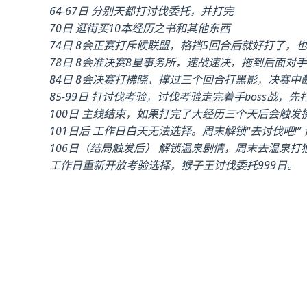
64-67日 分别天都打讨伐委托，并打完
70日 逛街买10本经历之书和其他东西
74日 8会正赛打斥候联盟，格挡5回合后就好打了，
78日 8会准决赛8星事务所，速战速决，拖到后面对
84日 8会决赛打拂晓，撑过三个回合打黑影，决赛中
85-99日 打讨伐考验，讨伐考验走完着手boss战
100日 主线结束，如果打完了大经历三个天后会触
101日后 工作日白天无法选择。周末解锁“去讨伐吧!
106日（结局触发后） 解锁温泉剧情，周末去温泉
工作日重新开放考验选择，猴子王讨伐委托999日。