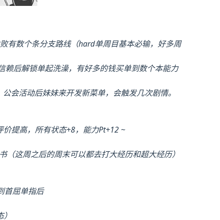
败有数个条分支路线（hard单周目基本必输，好多周
0信赖后解锁单起洗澡，有好多的钱买单到数个本能力
后，公会活动后妹妹来开发新菜单，会触发几次剧情。
价提高，所有状态+8，能力Pt+12 ~
之书（这周之后的周末可以都去打大经历和超大经历）
到首屈单指后
态）