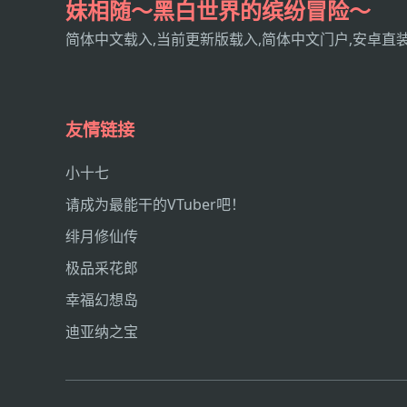
妹相随～黑白世界的缤纷冒险～
简体中文载入,当前更新版载入,简体中文门户,安卓直
友情链接
小十七
请成为最能干的VTuber吧！
绯月修仙传
极品采花郎
幸福幻想岛
迪亚纳之宝