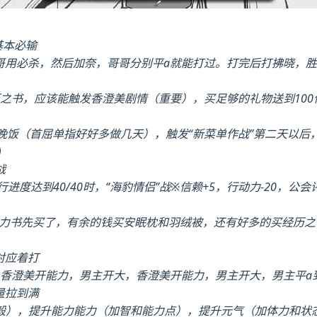
基本必输
哥哥用必杀，然后加奈，哥哥分别平a就能打过。打完后打拂晓，胜
经历之书，应该能触发香澄美剧情（重要），买足够的礼物送到10
妹做晚饭（首屈单指好好多做几天），触发“新菜单作战”第二天以
)
战
行进度达到40/40时，“海豹情侣”战※信赖+5，行动力-20，公会评
能力书先买了，有余的钱买安眠枕和羽绒被，还有好多的买经历
对应着打
a，香澄美开能力，男主开大，香澄美开能力，男主开大，男主平a
量拉到满
毅），提升能力能力（加智和能力点），提升元气（加体力和状