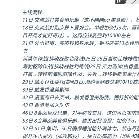
主线流程
11日 交流战打美食俱乐部（这不纯纯pcr美食殿），
18日 交流战打跑步萝卜爱好会。单般加奈打3次，
目开局才能打得过）。这周应该能盈利10000左右
21日 外出逛街，买哑铃和铁木屐，到书店买10本
书
新菜单作战(拂晓战败北路线)25日 25日当晚让妹
海豹驱除作战(拂晓战胜利路线)25日 实力测试(由香里
打赢→转移到海豹驱除作战，失败→转移到新菜单作
29日 触发讨伐委托(期限3日)海豹驱除数达到10/10或
39日 触发香澄美剧情
42日 漫画商日去买书，触发香澄美剧情，把打折的
43日 香澄美加入队伍
46日 8会战巨汉兄弟，对手防攻交替，这边可以攻防
53日 8会再战美食俱乐部，建议出招流程：加奈平
57日-61日 集训，56日确保睡觉能补满体力，状态尽
提升攻击能力（加攻和技），提升防御能力（加防和