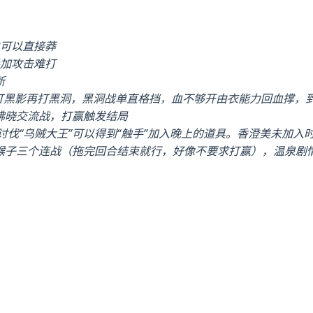
也可以直接莽
手加攻击难打
断
，先打黑影再打黑洞，黑洞战单直格挡，血不够开由衣能力回血撑，到第
发拂晓交流战，打赢触发结局
” 讨伐“乌贼大王”可以得到“触手”加入晚上的道具。香澄美未加入
打猴子三个连战（拖完回合结束就行，好像不要求打赢），温泉剧情