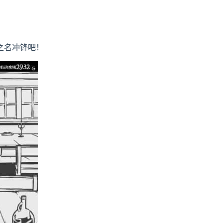
之名冲锋吧！