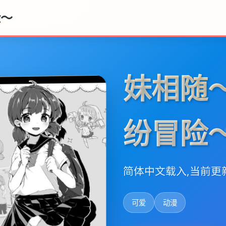
险～
妹相随
纷冒险
简体中文载入,当前更
可爱
动漫