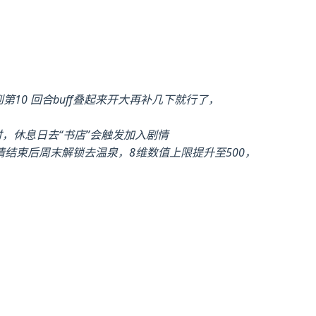
10 回合buff叠起来开大再补几下就行了，
时，休息日去“书店”会触发加入剧情
结束后周末解锁去温泉，8维数值上限提升至500，