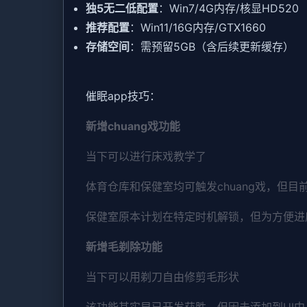
​独5无二低配置​
​：Win7/4G内存/核显HD520
​推荐配置​
​：Win11/16G内存/GTX1660
​存储空间​
​：需预留5GB（含后续更新缓存）
催眠app技巧：
新增chuang戏功能
当下可以进行床戏教学了
体育仓库和保健室均可触发chuang戏，但目
保健室原本计划在特定时机解锁，但为方便进
新增毛剃除功能
当下可以用剃刀自由修剪毛形状
该功能其实早已开发获胜，但因未添加到UI