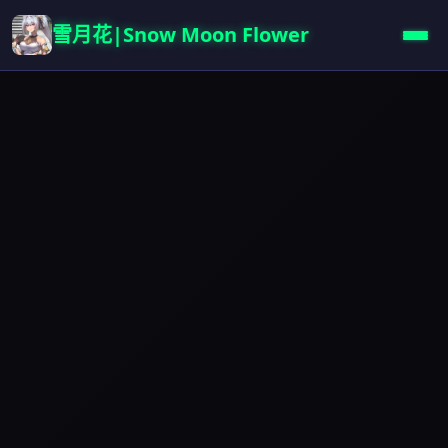
雪月花|Snow Moon Flower