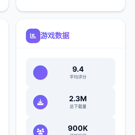
游戏数据
9.4
平均评分
2.3M
总下载量
900K