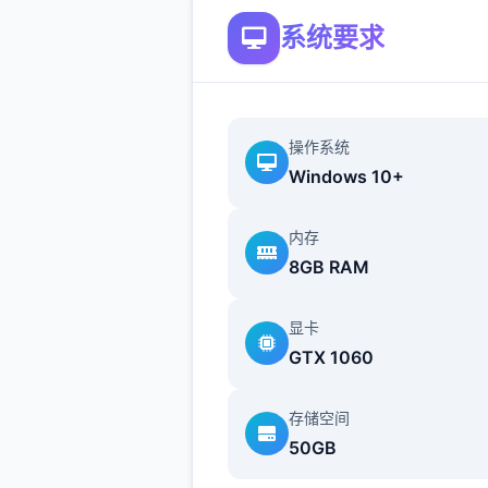
系统要求
操作系统
Windows 10+
内存
首先进对战剧情后先输入各
8GB RAM
包码，切记前面4个报酬礼包
能选其单（当然选50刀...），
显卡
礼包码的方法是打开背包，点
GTX 1060
机，然后输入号码就行（礼包
海量数人应该都有，我会把这
存储空间
礼包码发在评论区），好海量
50GB
都有两个条线，我都会讲（除
者基本没开发的）