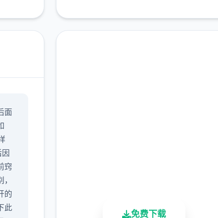
润色版下载 17号特工官
后面
网（Agent17）
如
完整版游戏，免费体验
样
后因
2.3M+
4.9/5
900K+
前窍
总下载量
用户评分
活跃用户
别，
开的
下此
免费下载