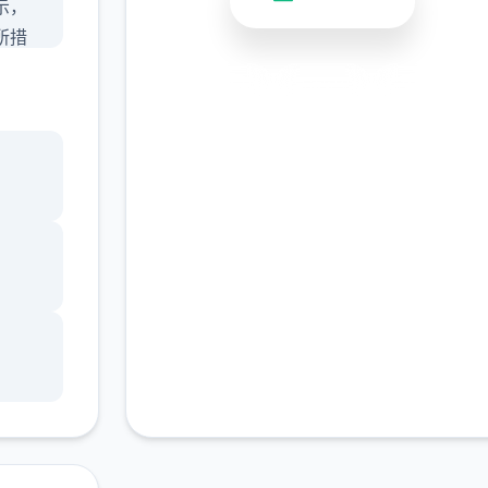
示，
所措
，所
安全下载
高速安装
完全免费
版次
信息就
客服支持
17号