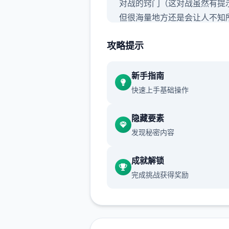
对战的窍门（这对战虽然有提
但很海量地方还是会让人不知
的，尤其是圣诞信息，还挺难
攻略提示
以有必要做个窍门）,玩过前面
剧情的这次重点看sakura的
行了，本次更新主要是sakura 
新手指南
特工正式平台
快速上手基础操作
隐藏要素
发现秘密内容
成就解锁
完成挑战获得奖励
那么起始吧：