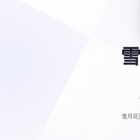
雪
雪月花|