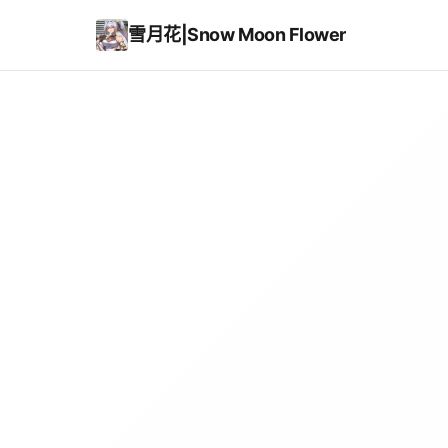
雪月花|Snow Moon Flower