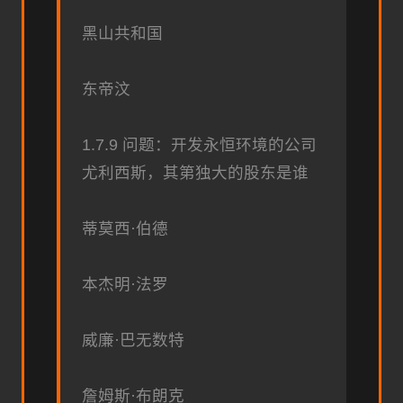
黑山共和国
东帝汶
1.7.9 问题：开发永恒环境的公司
尤利西斯，其第独大的股东是谁
蒂莫西·伯德
本杰明·法罗
威廉·巴无数特
詹姆斯·布朗克