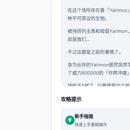
在这个场所存在着「Yarimon
种不可思议的生物。
被排挤的主角和极弱Yarimon
就是我们...
不过这都是之前的事情了。
身为伙伴的Yarimon居然突然
了威力800000的「作弊冲撞
场所不5样了...只要使用这个
管事什么样的对手都能打倒...
攻略提示
5场决斗中只能使用5次)
当然，光靠这样就想要当上冠
新手指南
太天真了，作为训练家就必须
快速上手基础操作