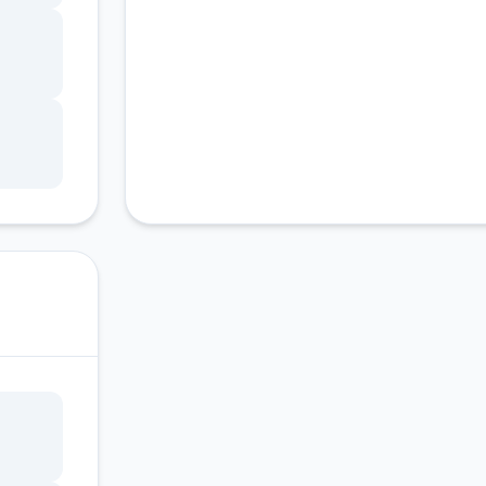
样，
已经
以把
随波逐
玩伴用
旅
到这