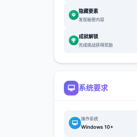
精进自己的技巧，但就算是这
对于第5次击败儿时玩伴的我
隐藏要素
是异常开心的事情了，终于可
发现秘密内容
5些输掉的钱给拿回来...
成就解锁
5次性交易大师s 然后，我也
完成挑战获得奖励
流地踏上了过程之旅(被儿时
「我要去旅行了，你也给我去
行」的压力逼迫)。
在旅行的途中，我慢慢的接触
系统要求
场所的谜团...
操作系统
Windows 10+