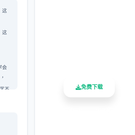
现在下载 一次性交易大
」这
师
(YARISUTEMESUBUTA
，这
完整版游戏，免费体验
2.3M+
4.9/5
900K+
总下载量
用户评分
活跃用户
学会
」，
免费下载
技艺不
(虽然
安全下载
高速安装
完全免费
军还
客服支持
不断