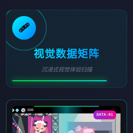
🩹
视觉数据矩阵
沉浸式视觉体验扫描
DATA-01